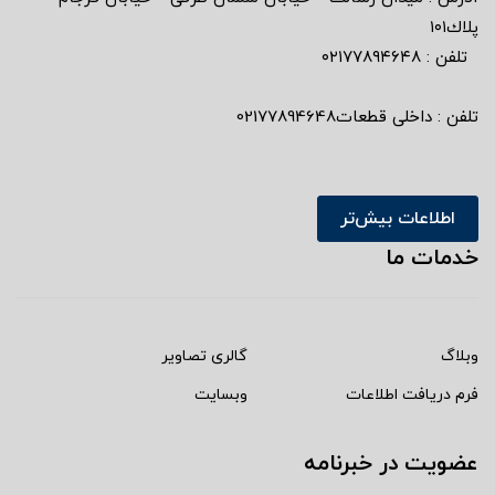
پلاك١٠١
تلفن : ٠٢١٧٧٨٩٤٦٤٨
تلفن : داخلی قطعات02177894648
اطلاعات بیش‌تر
خدمات ما
وبلاگ
گالری تصاویر
فرم دریافت اطلاعات
وبسایت
عضویت در خبرنامه