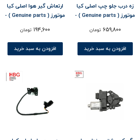
زه درب جلو چپ اصلی کیا
ارتعاش گير هوا اصلی کیا
موتورز ( Genuine parts ) -
موتورز ( Genuine parts ) -
سورنتو UM
سورنتو XM
194,600
659,800
تومان
تومان
افزودن به سبد خرید
افزودن به سبد خرید