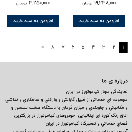
3,250,000
19,238,000
تومان
تومان
افزودن به سبد خرید
افزودن به سبد خرید
8
7
6
5
4
3
2
1
درباره ی ما
نمايندگى مجاز كياموتورز در ايران
مجموعه اي خدماتى از قبيل گارانتي و وارانتي و صافكاري و نقاشي
و مكانيكي و جلوبندي و ميزان فرمان با دستگاه هشت سنسور و
اتاق رنگ كوره اى ايتاليايى خودروهاى كياموتورز در بزرگترين
فضاي خدماتي و تعميرگاه كياموتورز در ايران
آدرس : ميدان رسالت - خيابان سلمان طرقى - خيابان فرجام -