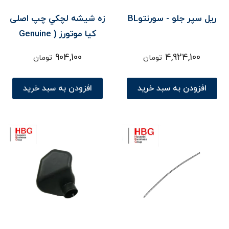
ریل سپر جلو - سورنتوBL
زه شيشه لچکي چپ اصلی
کیا موتورز ( Genuine
parts ) - سورنتو UM
904,100
4,924,100
تومان
تومان
افزودن به سبد خرید
افزودن به سبد خرید