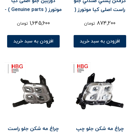
گرمکن پشتي صندلي جلو
دوربين جلو اصلی کیا
راست اصلی کیا موتورز (
موتورز ( Genuine parts ) -
Genuine parts ) - سورنتو
سورنتو UM
1,645,600
874,200
تومان
تومان
افزودن به سبد خرید
افزودن به سبد خرید
چراغ مه شکن جلو چپ
چراغ مه شکن جلو راست