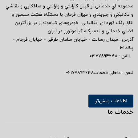
مجموعه اي خدماتى از قبيل گارانتي و وارانتي و صافكاري و نقاشي
و مكانيكي و جلوبندي و ميزان فرمان با دستگاه هشت سنسور و
اتاق رنگ كوره اى ايتاليايى خودروهاى كياموتورز در بزرگترين
فضاي خدماتي و تعميرگاه كياموتورز در ايران
آدرس : ميدان رسالت - خيابان سلمان طرقى - خيابان فرجام -
پلاك١٠١
تلفن : ٠٢١٧٧٨٩٤٦٤٨
تلفن : داخلی قطعات02177894648
اطلاعات بیش‌تر
خدمات ما