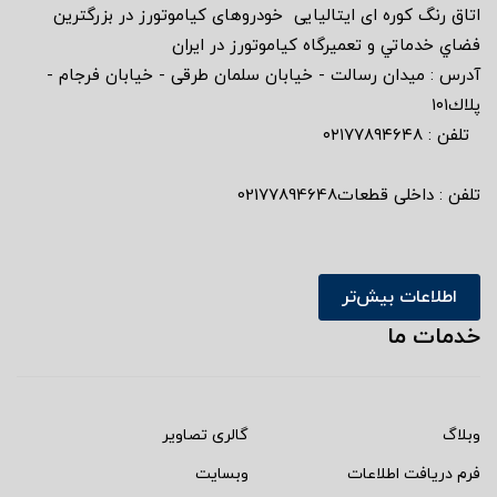
اتاق رنگ كوره اى ايتاليايى خودروهاى كياموتورز در بزرگترين
فضاي خدماتي و تعميرگاه كياموتورز در ايران
آدرس : ميدان رسالت - خيابان سلمان طرقى - خيابان فرجام -
پلاك١٠١
تلفن : ٠٢١٧٧٨٩٤٦٤٨
تلفن : داخلی قطعات02177894648
اطلاعات بیش‌تر
خدمات ما
وبلاگ
گالری تصاویر
فرم دریافت اطلاعات
وبسایت