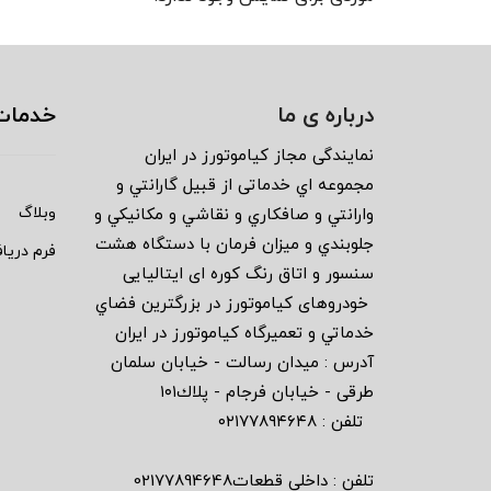
درباره ی ما
خدمات
نمايندگى مجاز كياموتورز در ايران
مجموعه اي خدماتى از قبيل گارانتي و
وبلاگ
وارانتي و صافكاري و نقاشي و مكانيكي و
جلوبندي و ميزان فرمان با دستگاه هشت
فرم دریا
سنسور و اتاق رنگ كوره اى ايتاليايى
خودروهاى كياموتورز در بزرگترين فضاي
خدماتي و تعميرگاه كياموتورز در ايران
آدرس : ميدان رسالت - خيابان سلمان
طرقى - خيابان فرجام - پلاك١٠١
تلفن : ٠٢١٧٧٨٩٤٦٤٨
تلفن : داخلی قطعات02177894648