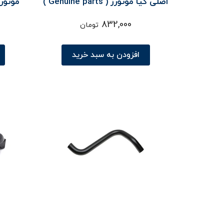
اصلی کیا موتورز ( Genuine parts )
- سراتو TD
832,000
تومان
افزودن به سبد خرید