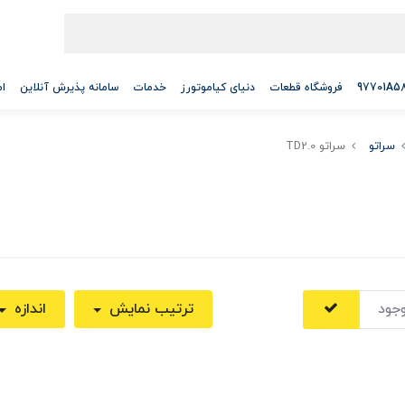
فروشگاه قطعات
دنیای کیاموتورز
خدمات
سامانه پذیرش آنلاین
ام
سراتو
سراتو TD2.0
جود
ترتیب نمایش
اندازه