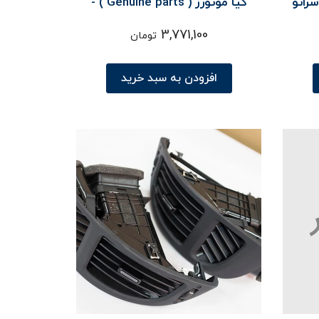
Genuine  ) - سراتو
کیا موتورز ( Genuine parts ) -
سراتو TD
3,771,100
تومان
افزودن به سبد خرید