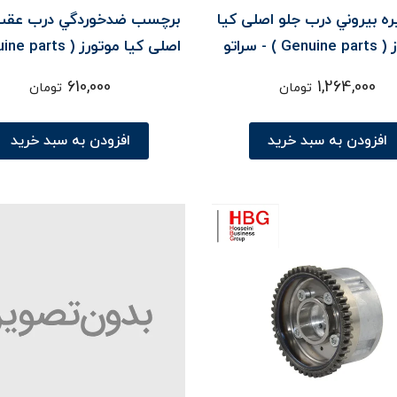
ه بيروني درب جلو اصلی کیا
برچسب ضدخوردگي درب عق
موتورز ( Genuine parts ) - سراتو
TD
- سراتو YD
610,000
1,264,000
تومان
تومان
افزودن به سبد خرید
افزودن به سبد خرید