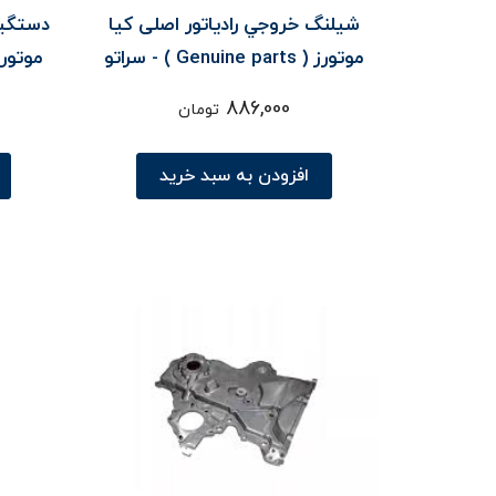
شيلنگ خروجي رادياتور اصلی کیا
دستگير
موتورز ( Genuine parts ) - سراتو
TD
886,000
تومان
افزودن به سبد خرید