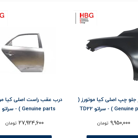
 جلو چپ اصلی کیا موتورز (
درب عقب راست اصلی کیا موت
Genu ) - سراتو TD22
Genuine parts ) - سراتو TD
27,924,600
9,950,000
تومان
تومان