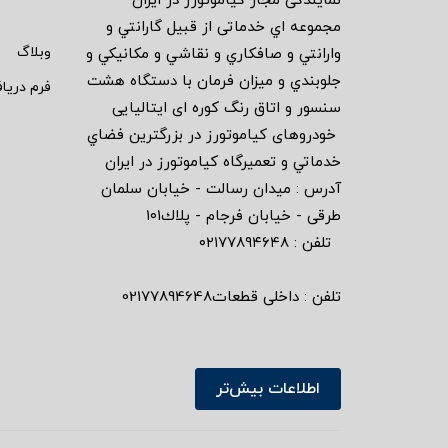
نمايندگى مجاز كياموتورز در ايران
مجموعه اي خدماتى از قبيل گارانتي و
وبلاگ
وارانتي و صافكاري و نقاشي و مكانيكي و
جلوبندي و ميزان فرمان با دستگاه هشت
فرم دریا
سنسور و اتاق رنگ كوره اى ايتاليايى
خودروهاى كياموتورز در بزرگترين فضاي
خدماتي و تعميرگاه كياموتورز در ايران
آدرس : ميدان رسالت - خيابان سلمان
طرقى - خيابان فرجام - پلاك١٠١
تلفن : ٠٢١٧٧٨٩٤٦٤٨
تلفن : داخلی قطعات02177894648
اطلاعات بیش‌تر