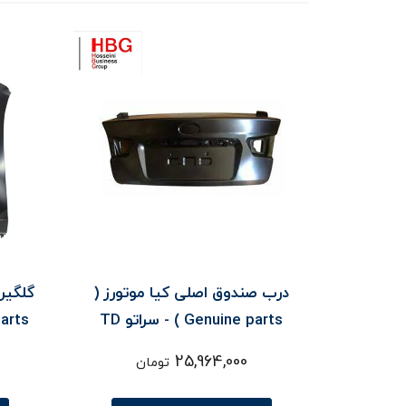
درب صندوق اصلی کیا موتورز (
گلگير
Genuine parts ) - سراتو TD
ine parts
25,964,000
تومان