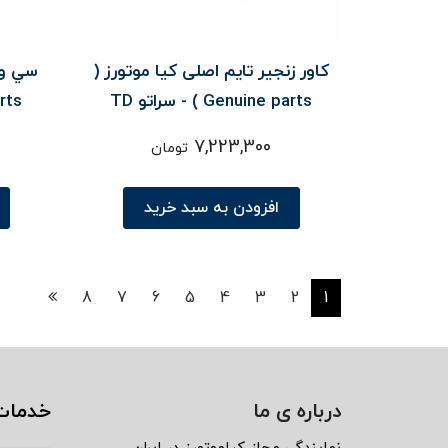
کاور زنجير تايم اصلی کیا موتورز (
سي وي
Genuine parts ) - سراتو TD
 parts
7,223,300
تومان
افزودن به سبد خرید
8
7
6
5
4
3
2
1
درباره ی ما
خدمات