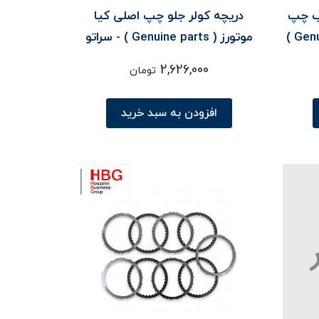
ب چپ
دريچه کولر جلو چپ اصلی کیا
اصلی کیا موتورز ( Genuine parts )
موتورز ( Genuine parts ) - سراتو
TD
2,626,000
تومان
افزودن به سبد خرید