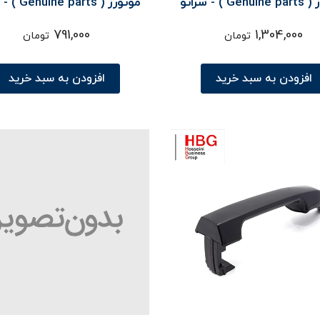
موتورز ( Genuine parts ) - سراتو
موتورز ( parts
TD
TD
791,000
1,304,000
تومان
تومان
افزودن به سبد خرید
افزودن به سبد خرید