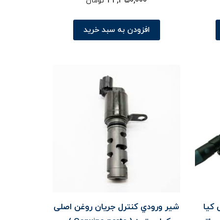
22,450,000
تومان
افزودن به سبد خرید
کیا
شير ورودي کنترل جريان روغن اصلی