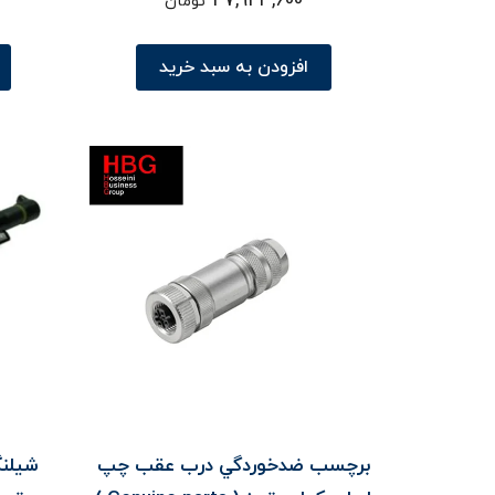
27,924,600
تومان
افزودن به سبد خرید
برچسب ضدخوردگي درب عقب چپ
شيلن