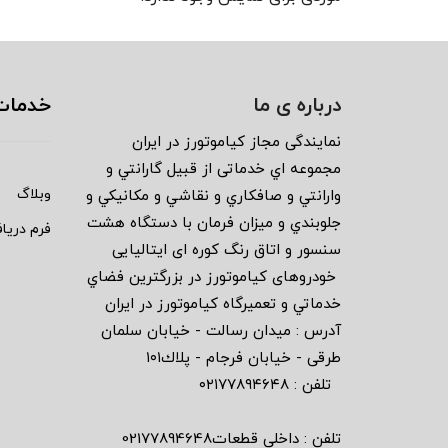
درباره ی ما
خدمات
نمايندگى مجاز كياموتورز در ايران
مجموعه اي خدماتى از قبيل گارانتي و
وبلاگ
وارانتي و صافكاري و نقاشي و مكانيكي و
جلوبندي و ميزان فرمان با دستگاه هشت
فرم دریا
سنسور و اتاق رنگ كوره اى ايتاليايى
خودروهاى كياموتورز در بزرگترين فضاي
خدماتي و تعميرگاه كياموتورز در ايران
آدرس : ميدان رسالت - خيابان سلمان
طرقى - خيابان فرجام - پلاك١٠١
تلفن : ٠٢١٧٧٨٩٤٦٤٨
تلفن : داخلی قطعات02177894648