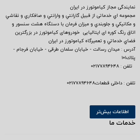
نمايندگى مجاز كياموتورز در ايران
مجموعه اي خدماتى از قبيل گارانتي و وارانتي و صافكاري و نقاشي
و مكانيكي و جلوبندي و ميزان فرمان با دستگاه هشت سنسور و
اتاق رنگ كوره اى ايتاليايى خودروهاى كياموتورز در بزرگترين
فضاي خدماتي و تعميرگاه كياموتورز در ايران
آدرس : ميدان رسالت - خيابان سلمان طرقى - خيابان فرجام -
پلاك١٠١
تلفن : ٠٢١٧٧٨٩٤٦٤٨
تلفن : داخلی قطعات02177894648
اطلاعات بیش‌تر
خدمات ما