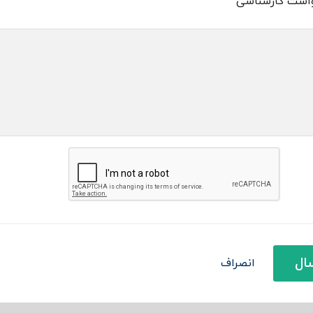
است کارشناسی
ال
انصراف