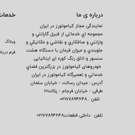
درباره ی ما
خدمات
نمايندگى مجاز كياموتورز در ايران
مجموعه اي خدماتى از قبيل گارانتي و
وبلاگ
وارانتي و صافكاري و نقاشي و مكانيكي و
جلوبندي و ميزان فرمان با دستگاه هشت
فرم دریا
سنسور و اتاق رنگ كوره اى ايتاليايى
خودروهاى كياموتورز در بزرگترين فضاي
خدماتي و تعميرگاه كياموتورز در ايران
آدرس : ميدان رسالت - خيابان سلمان
طرقى - خيابان فرجام - پلاك١٠١
تلفن : ٠٢١٧٧٨٩٤٦٤٨
تلفن : داخلی قطعات02177894648