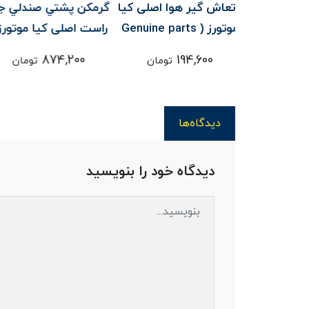
 هوا اصلی کیا
گرمکن پشتي صندلي جلو
دوربين جلو اصلی ک
تورز ( Genuine parts
راست اصلی کیا موتورز (
موتورز ( e parts
رنتو XM
Genuine parts ) -
) - سورنتو UM
1,645,600
874,200
19
تومان
تومان
تومان
سورنتو
دیدگاه‌ها
دیدگاه خود را بنویسید