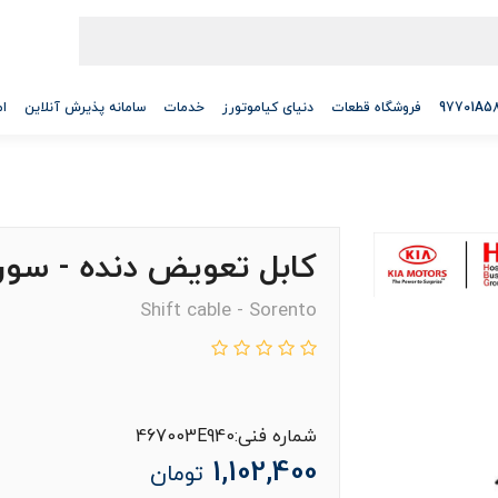
فروشگاه قطعات
دنیای کیاموتورز
خدمات
سامانه پذیرش آنلاین
ام
کابل تعویض دنده - سور
Shift cable - Sorento
شماره فنی:467003E940
1,102,400
تومان