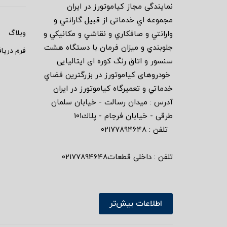
نمايندگى مجاز كياموتورز در ايران
مجموعه اي خدماتى از قبيل گارانتي و
وبلاگ
وارانتي و صافكاري و نقاشي و مكانيكي و
جلوبندي و ميزان فرمان با دستگاه هشت
فرم دریا
سنسور و اتاق رنگ كوره اى ايتاليايى
خودروهاى كياموتورز در بزرگترين فضاي
خدماتي و تعميرگاه كياموتورز در ايران
آدرس : ميدان رسالت - خيابان سلمان
طرقى - خيابان فرجام - پلاك١٠١
تلفن : ٠٢١٧٧٨٩٤٦٤٨
تلفن : داخلی قطعات02177894648
اطلاعات بیش‌تر