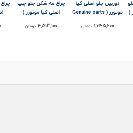
یا
چراغ مه شکن جلو چپ
چراغ مه شکن جلو راست
مح
Genuin
اصلی کیا موتورز (
اصلی کیا موتورز (
Genuine parts ) -
Genuine parts ) -
4,115,300
4,513,100
تومان
تومان
سورنتو UM
سورنتو UM