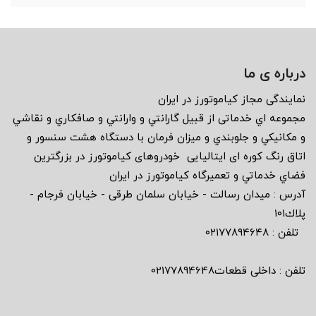
درباره ی ما
نمايندگى مجاز كياموتورز در ايران
مجموعه اي خدماتى از قبيل گارانتي و وارانتي و صافكاري و نقاشي
و مكانيكي و جلوبندي و ميزان فرمان با دستگاه هشت سنسور و
اتاق رنگ كوره اى ايتاليايى خودروهاى كياموتورز در بزرگترين
فضاي خدماتي و تعميرگاه كياموتورز در ايران
آدرس : ميدان رسالت - خيابان سلمان طرقى - خيابان فرجام -
پلاك١٠١
تلفن : ٠٢١٧٧٨٩٤٦٤٨
تلفن : داخلی قطعات02177894648