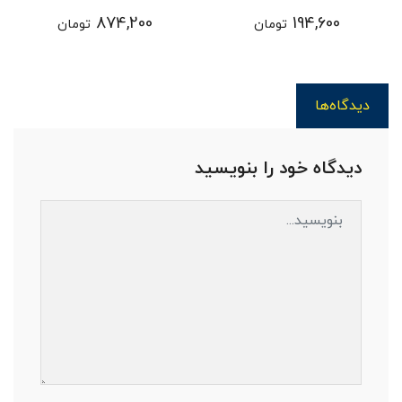
Genuine parts ) - سورنتو
UM
1,645,600
874,200
تومان
تومان
دیدگاه‌ها
دیدگاه خود را بنویسید