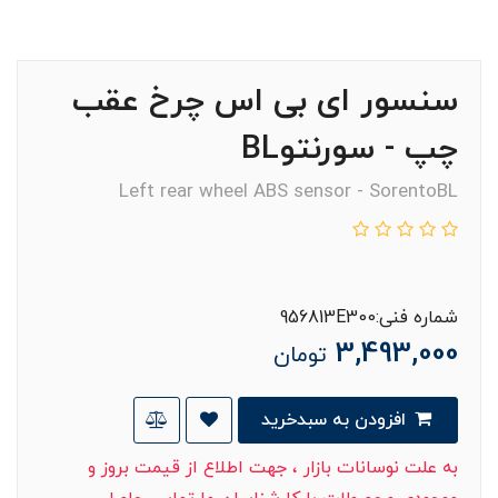
سنسور ای بی اس چرخ عقب
چپ - سورنتوBL
Left rear wheel ABS sensor - SorentoBL
شماره فنی:956813E300
3,493,000
تومان
افزودن به سبدخرید
به علت نوسانات بازار ، جهت اطلاع از قیمت بروز و