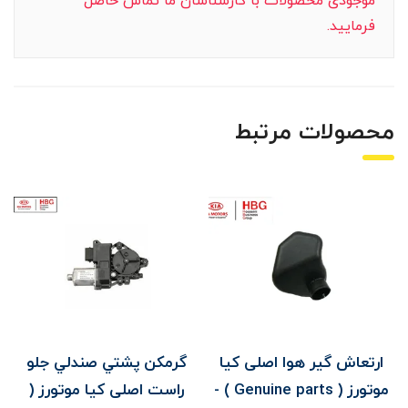
موجودی محصولات با کارشناسان ما تماس حاصل
فرمایید.
محصولات مرتبط
ی کیا
گرمکن پشتي صندلي جلو
دوربين جلو اصلی کیا مو
موتورز ( Genuine parts ) -
راست اصلی کیا موتورز (
( Genuine parts 