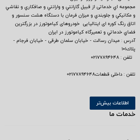
مجموعه اي خدماتى از قبيل گارانتي و وارانتي و صافكاري و نقاشي
و مكانيكي و جلوبندي و ميزان فرمان با دستگاه هشت سنسور و
اتاق رنگ كوره اى ايتاليايى خودروهاى كياموتورز در بزرگترين
فضاي خدماتي و تعميرگاه كياموتورز در ايران
آدرس : ميدان رسالت - خيابان سلمان طرقى - خيابان فرجام -
پلاك١٠١
تلفن : ٠٢١٧٧٨٩٤٦٤٨
تلفن : داخلی قطعات02177894648
اطلاعات بیش‌تر
خدمات ما