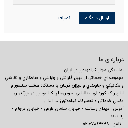
ارسال دیدگاه
انصراف
درباره ی ما
نمايندگى مجاز كياموتورز در ايران
مجموعه اي خدماتى از قبيل گارانتي و وارانتي و صافكاري و نقاشي
و مكانيكي و جلوبندي و ميزان فرمان با دستگاه هشت سنسور و
اتاق رنگ كوره اى ايتاليايى خودروهاى كياموتورز در بزرگترين
فضاي خدماتي و تعميرگاه كياموتورز در ايران
آدرس : ميدان رسالت - خيابان سلمان طرقى - خيابان فرجام -
پلاك١٠١
تلفن : ٠٢١٧٧٨٩٤٦٤٨