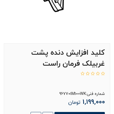
کلید افزایش دنده پشت
غربیلک فرمان راست
شماره فنی:967701M100WK
1,199,000
تومان