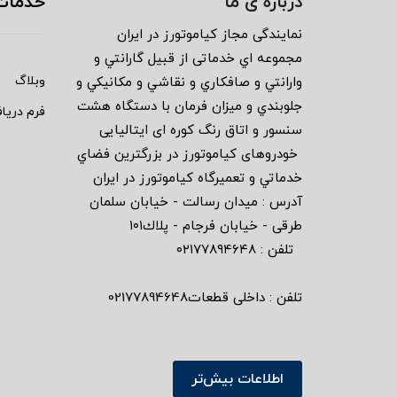
درباره ی ما
خدمات
نمايندگى مجاز كياموتورز در ايران
مجموعه اي خدماتى از قبيل گارانتي و
وبلاگ
وارانتي و صافكاري و نقاشي و مكانيكي و
جلوبندي و ميزان فرمان با دستگاه هشت
فرم دریا
سنسور و اتاق رنگ كوره اى ايتاليايى
خودروهاى كياموتورز در بزرگترين فضاي
خدماتي و تعميرگاه كياموتورز در ايران
آدرس : ميدان رسالت - خيابان سلمان
طرقى - خيابان فرجام - پلاك١٠١
تلفن : ٠٢١٧٧٨٩٤٦٤٨
تلفن : داخلی قطعات02177894648
اطلاعات بیش‌تر