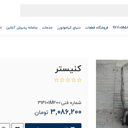
فروشگاه قطعات
دنیای کیاموتورز
خدمات
سامانه پذیرش آنلاین
ام
کنیستر
شماره فنی:314101M200
3,086,200
تومان