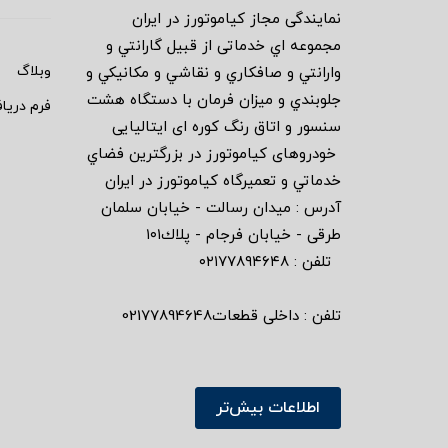
نمايندگى مجاز كياموتورز در ايران
مجموعه اي خدماتى از قبيل گارانتي و
وبلاگ
وارانتي و صافكاري و نقاشي و مكانيكي و
جلوبندي و ميزان فرمان با دستگاه هشت
فرم دریا
سنسور و اتاق رنگ كوره اى ايتاليايى
خودروهاى كياموتورز در بزرگترين فضاي
خدماتي و تعميرگاه كياموتورز در ايران
آدرس : ميدان رسالت - خيابان سلمان
طرقى - خيابان فرجام - پلاك١٠١
تلفن : ٠٢١٧٧٨٩٤٦٤٨
تلفن : داخلی قطعات02177894648
اطلاعات بیش‌تر