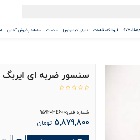
فروشگاه قطعات
دنیای کیاموتورز
خدمات
سامانه پذیرش آنلاین
ام
سنسور ضربه ای ایربگ
شماره فنی:959203E600
5,879,800
تومان