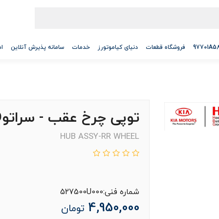
فروشگاه قطعات
دنیای کیاموتورز
خدمات
سامانه پذیرش آنلاین
ام
توپی چرخ عقب - سراتوYD
HUB ASSY-RR WHEEL
شماره فنی:527500U000
4,950,000
تومان