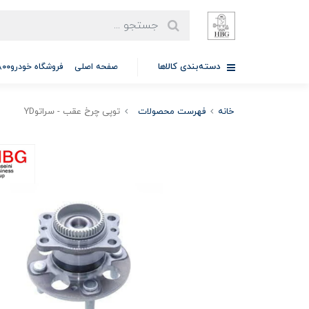
دسته‌بندی کالاها
صفحه اصلی
فروشگاه خودرو97701A5800
خانه
فهرست محصولات
توپی چرخ عقب - سراتوYD