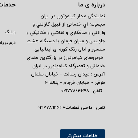
درباره ی ما
خدمات
نمايندگى مجاز كياموتورز در ايران
مجموعه اي خدماتى از قبيل گارانتي و
وبلاگ
وارانتي و صافكاري و نقاشي و مكانيكي و
جلوبندي و ميزان فرمان با دستگاه هشت
فرم دریا
سنسور و اتاق رنگ كوره اى ايتاليايى
خودروهاى كياموتورز در بزرگترين فضاي
خدماتي و تعميرگاه كياموتورز در ايران
آدرس : ميدان رسالت - خيابان سلمان
طرقى - خيابان فرجام - پلاك١٠١
تلفن : ٠٢١٧٧٨٩٤٦٤٨
تلفن : داخلی قطعات02177894648
اطلاعات بیش‌تر