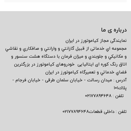
درباره ی ما
نمايندگى مجاز كياموتورز در ايران
مجموعه اي خدماتى از قبيل گارانتي و وارانتي و صافكاري و نقاشي
و مكانيكي و جلوبندي و ميزان فرمان با دستگاه هشت سنسور و
اتاق رنگ كوره اى ايتاليايى خودروهاى كياموتورز در بزرگترين
فضاي خدماتي و تعميرگاه كياموتورز در ايران
آدرس : ميدان رسالت - خيابان سلمان طرقى - خيابان فرجام -
پلاك١٠١
تلفن : ٠٢١٧٧٨٩٤٦٤٨
تلفن : داخلی قطعات02177894648