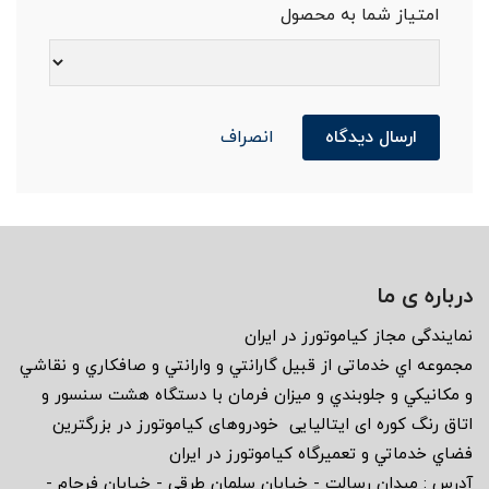
امتیاز شما به محصول
ارسال دیدگاه
انصراف
درباره ی ما
نمايندگى مجاز كياموتورز در ايران
مجموعه اي خدماتى از قبيل گارانتي و وارانتي و صافكاري و نقاشي
و مكانيكي و جلوبندي و ميزان فرمان با دستگاه هشت سنسور و
اتاق رنگ كوره اى ايتاليايى خودروهاى كياموتورز در بزرگترين
فضاي خدماتي و تعميرگاه كياموتورز در ايران
آدرس : ميدان رسالت - خيابان سلمان طرقى - خيابان فرجام -