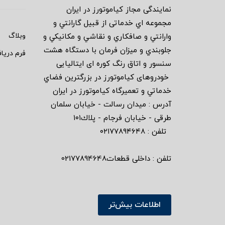
نمايندگى مجاز كياموتورز در ايران
مجموعه اي خدماتى از قبيل گارانتي و
وبلاگ
وارانتي و صافكاري و نقاشي و مكانيكي و
جلوبندي و ميزان فرمان با دستگاه هشت
فرم دریا
سنسور و اتاق رنگ كوره اى ايتاليايى
خودروهاى كياموتورز در بزرگترين فضاي
خدماتي و تعميرگاه كياموتورز در ايران
آدرس : ميدان رسالت - خيابان سلمان
طرقى - خيابان فرجام - پلاك١٠١
تلفن : ٠٢١٧٧٨٩٤٦٤٨
تلفن : داخلی قطعات02177894648
اطلاعات بیش‌تر