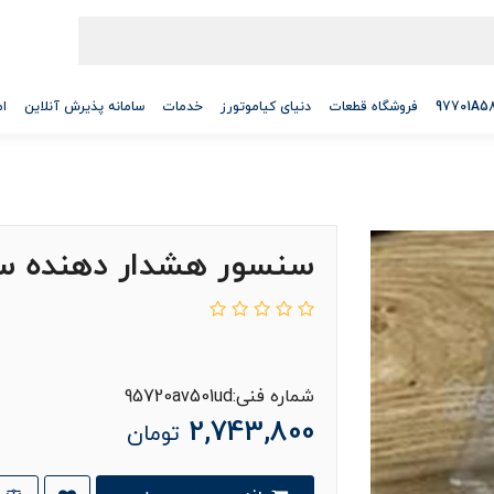
فروشگاه قطعات
دنیای کیاموتورز
خدمات
سامانه پذیرش آنلاین
ام
سنسور هشدار دهنده س
شماره فنی:95720av501ud
2,743,800
تومان