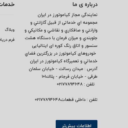
درباره ی ما
خدمات
نمايندگى مجاز كياموتورز در ايران
مجموعه اي خدماتى از قبيل گارانتي و
وبلاگ
وارانتي و صافكاري و نقاشي و مكانيكي و
جلوبندي و ميزان فرمان با دستگاه هشت
فرم دریا
سنسور و اتاق رنگ كوره اى ايتاليايى
خودروهاى كياموتورز در بزرگترين فضاي
خدماتي و تعميرگاه كياموتورز در ايران
آدرس : ميدان رسالت - خيابان سلمان
طرقى - خيابان فرجام - پلاك١٠١
تلفن : ٠٢١٧٧٨٩٤٦٤٨
تلفن : داخلی قطعات02177894648
اطلاعات بیش‌تر