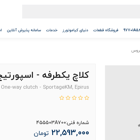
فروشگاه قطعات
دنیای کیاموتورز
خدمات
سامانه پذیرش آنلاین
ام
کلاچ یکطرفه - اسپورتیجKM , اپیرو
One-way clutch - SportageKM, Epirus
شماره فنی:455503A700
22,593,000
تومان