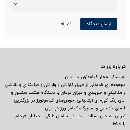
ارسال دیدگاه
انصراف
درباره ی ما
نمايندگى مجاز كياموتورز در ايران
مجموعه اي خدماتى از قبيل گارانتي و وارانتي و صافكاري و نقاشي
و مكانيكي و جلوبندي و ميزان فرمان با دستگاه هشت سنسور و
اتاق رنگ كوره اى ايتاليايى خودروهاى كياموتورز در بزرگترين
فضاي خدماتي و تعميرگاه كياموتورز در ايران
آدرس : ميدان رسالت - خيابان سلمان طرقى - خيابان فرجام -
پلاك١٠١