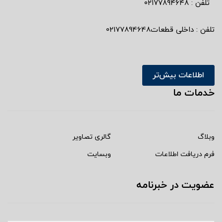
تلفن : ٠٢١٧٧٨٩٤٦٤٨
تلفن : داخلی قطعات02177894648
اطلاعات بیش‌تر
خدمات ما
وبلاگ
گالری تصاویر
فرم دریافت اطلاعات
وبسایت
عضویت در خبرنامه