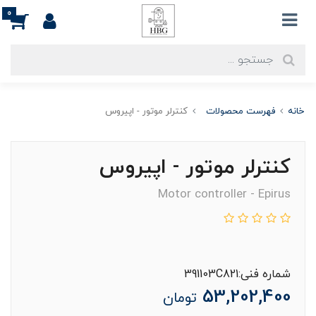
0
خانه
فهرست محصولات
کنترلر موتور - اپیروس
کنترلر موتور - اپیروس
Motor controller - Epirus
شماره فنی:391103C821
53,202,400
تومان