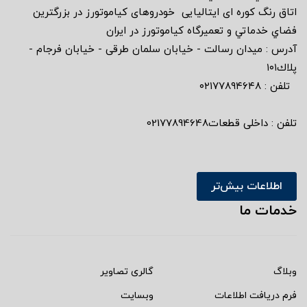
اتاق رنگ كوره اى ايتاليايى خودروهاى كياموتورز در بزرگترين
فضاي خدماتي و تعميرگاه كياموتورز در ايران
آدرس : ميدان رسالت - خيابان سلمان طرقى - خيابان فرجام -
پلاك١٠١
تلفن : ٠٢١٧٧٨٩٤٦٤٨
تلفن : داخلی قطعات02177894648
اطلاعات بیش‌تر
خدمات ما
وبلاگ
گالری تصاویر
فرم دریافت اطلاعات
وبسایت