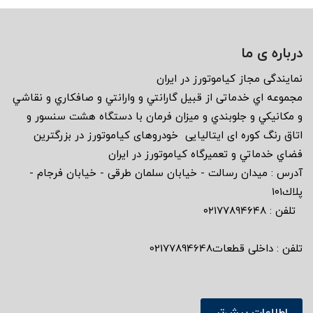
درباره ی ما
نمايندگى مجاز كياموتورز در ايران
مجموعه اي خدماتى از قبيل گارانتي و وارانتي و صافكاري و نقاشي
و مكانيكي و جلوبندي و ميزان فرمان با دستگاه هشت سنسور و
اتاق رنگ كوره اى ايتاليايى خودروهاى كياموتورز در بزرگترين
فضاي خدماتي و تعميرگاه كياموتورز در ايران
آدرس : ميدان رسالت - خيابان سلمان طرقى - خيابان فرجام -
پلاك١٠١
تلفن : ٠٢١٧٧٨٩٤٦٤٨
تلفن : داخلی قطعات02177894648
اطلاعات بیش‌تر