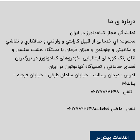
درباره ی ما
نمايندگى مجاز كياموتورز در ايران
مجموعه اي خدماتى از قبيل گارانتي و وارانتي و صافكاري و نقاشي
و مكانيكي و جلوبندي و ميزان فرمان با دستگاه هشت سنسور و
اتاق رنگ كوره اى ايتاليايى خودروهاى كياموتورز در بزرگترين
فضاي خدماتي و تعميرگاه كياموتورز در ايران
آدرس : ميدان رسالت - خيابان سلمان طرقى - خيابان فرجام -
پلاك١٠١
تلفن : ٠٢١٧٧٨٩٤٦٤٨
تلفن : داخلی قطعات02177894648
اطلاعات بیش‌تر