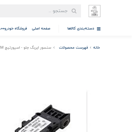
دسته‌بندی کالاها
صفحه اصلی
فروشگاه خودرو97701A5800
خانه
فهرست محصولات
سنسور ایربگ جلو - اسپورتیج KM