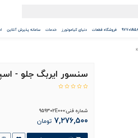
فروشگاه قطعات
دنیای کیاموتورز
خدمات
سامانه پذیرش آنلاین
ام
سنسور ایربگ جلو - اسپور
شماره فنی:959302E000
7,276,500
تومان