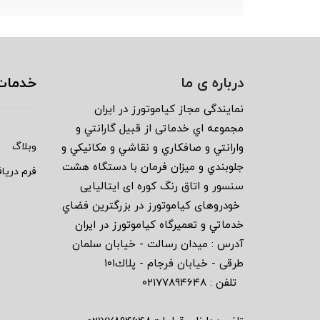
درباره ی ما
خدمات
نمايندگى مجاز كياموتورز در ايران
مجموعه اي خدماتى از قبيل گارانتي و
وبلاگ
وارانتي و صافكاري و نقاشي و مكانيكي و
جلوبندي و ميزان فرمان با دستگاه هشت
فرم دریا
سنسور و اتاق رنگ كوره اى ايتاليايى
خودروهاى كياموتورز در بزرگترين فضاي
خدماتي و تعميرگاه كياموتورز در ايران
آدرس : ميدان رسالت - خيابان سلمان
طرقى - خيابان فرجام - پلاك١٠١
تلفن : ٠٢١٧٧٨٩٤٦٤٨