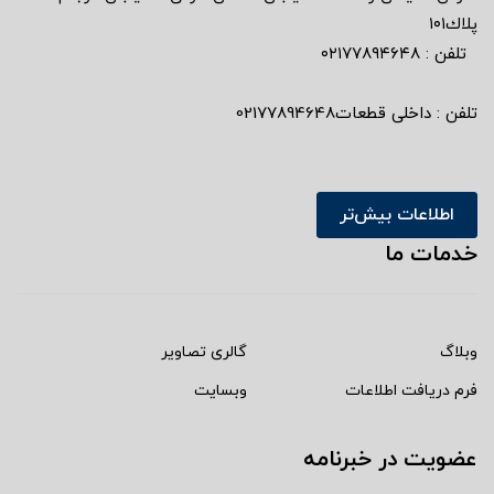
پلاك١٠١
تلفن : ٠٢١٧٧٨٩٤٦٤٨
تلفن : داخلی قطعات02177894648
اطلاعات بیش‌تر
خدمات ما
وبلاگ
گالری تصاویر
فرم دریافت اطلاعات
وبسایت
عضویت در خبرنامه