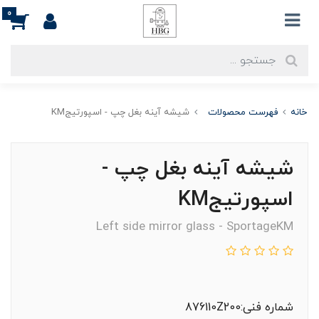
0
خانه
فهرست محصولات
شیشه آینه بغل چپ - اسپورتیجKM
شیشه آینه بغل چپ -
اسپورتیجKM
Left side mirror glass - SportageKM
شماره فنی:876110Z200