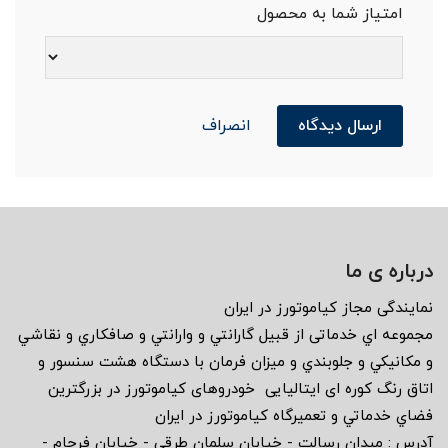
امتیاز شما به محصول
ارسال دیدگاه
انصراف
درباره ی ما
نمايندگى مجاز كياموتورز در ايران
مجموعه اي خدماتى از قبيل گارانتي و وارانتي و صافكاري و نقاشي
و مكانيكي و جلوبندي و ميزان فرمان با دستگاه هشت سنسور و
اتاق رنگ كوره اى ايتاليايى خودروهاى كياموتورز در بزرگترين
فضاي خدماتي و تعميرگاه كياموتورز در ايران
آدرس : ميدان رسالت - خيابان سلمان طرقى - خيابان فرجام -