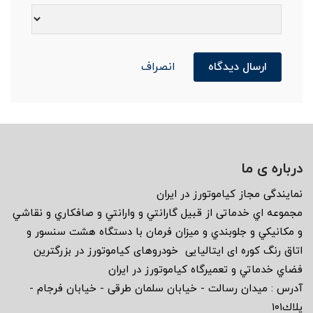
ارسال دیدگاه
انصراف
درباره ی ما
نمايندگى مجاز كياموتورز در ايران
مجموعه اي خدماتى از قبيل گارانتي و وارانتي و صافكاري و نقاشي
و مكانيكي و جلوبندي و ميزان فرمان با دستگاه هشت سنسور و
اتاق رنگ كوره اى ايتاليايى خودروهاى كياموتورز در بزرگترين
فضاي خدماتي و تعميرگاه كياموتورز در ايران
آدرس : ميدان رسالت - خيابان سلمان طرقى - خيابان فرجام -
پلاك١٠١