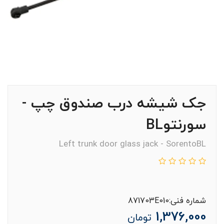
جک شیشه درب صندوق چپ -
سورنتوBL
Left trunk door glass jack - SorentoBL
شماره فنی:871703E010
1,376,000
تومان