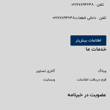
تلفن : ٠٢١٧٧٨٩٤٦٤٨
تلفن : داخلی قطعات02177894648
اطلاعات بیش‌تر
خدمات ما
وبلاگ
گالری تصاویر
فرم دریافت اطلاعات
وبسایت
عضویت در خبرنامه