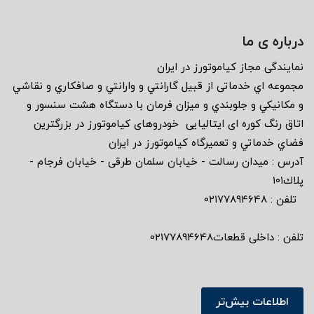
درباره ی ما
نمايندگى مجاز كياموتورز در ايران
مجموعه اي خدماتى از قبيل گارانتي و وارانتي و صافكاري و نقاشي
و مكانيكي و جلوبندي و ميزان فرمان با دستگاه هشت سنسور و
اتاق رنگ كوره اى ايتاليايى خودروهاى كياموتورز در بزرگترين
فضاي خدماتي و تعميرگاه كياموتورز در ايران
آدرس : ميدان رسالت - خيابان سلمان طرقى - خيابان فرجام -
پلاك١٠١
تلفن : ٠٢١٧٧٨٩٤٦٤٨
تلفن : داخلی قطعات02177894648
اطلاعات بیش‌تر