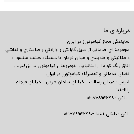
درباره ی ما
نمايندگى مجاز كياموتورز در ايران
مجموعه اي خدماتى از قبيل گارانتي و وارانتي و صافكاري و نقاشي
و مكانيكي و جلوبندي و ميزان فرمان با دستگاه هشت سنسور و
اتاق رنگ كوره اى ايتاليايى خودروهاى كياموتورز در بزرگترين
فضاي خدماتي و تعميرگاه كياموتورز در ايران
آدرس : ميدان رسالت - خيابان سلمان طرقى - خيابان فرجام -
پلاك١٠١
تلفن : ٠٢١٧٧٨٩٤٦٤٨
تلفن : داخلی قطعات02177894648