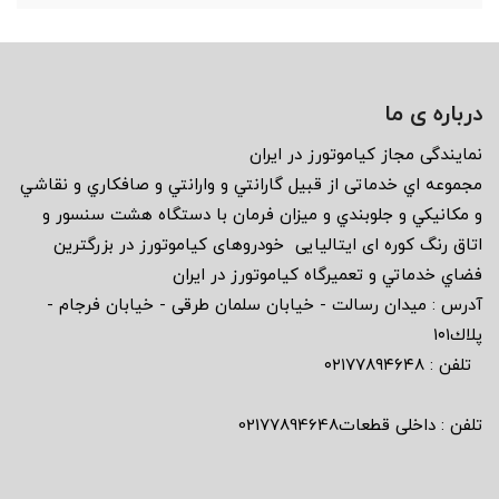
درباره ی ما
نمايندگى مجاز كياموتورز در ايران
مجموعه اي خدماتى از قبيل گارانتي و وارانتي و صافكاري و نقاشي
و مكانيكي و جلوبندي و ميزان فرمان با دستگاه هشت سنسور و
اتاق رنگ كوره اى ايتاليايى خودروهاى كياموتورز در بزرگترين
فضاي خدماتي و تعميرگاه كياموتورز در ايران
آدرس : ميدان رسالت - خيابان سلمان طرقى - خيابان فرجام -
پلاك١٠١
تلفن : ٠٢١٧٧٨٩٤٦٤٨
تلفن : داخلی قطعات02177894648