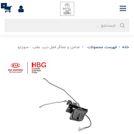
0
خانه
فهرست محصولات
ضامن و عملگر قفل درب عقب - سورنتو