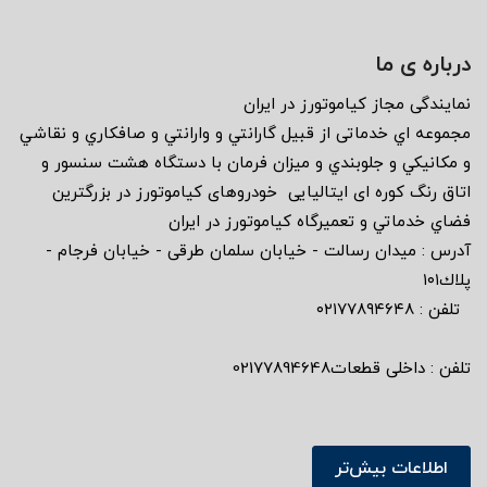
درباره ی ما
نمايندگى مجاز كياموتورز در ايران
مجموعه اي خدماتى از قبيل گارانتي و وارانتي و صافكاري و نقاشي
و مكانيكي و جلوبندي و ميزان فرمان با دستگاه هشت سنسور و
اتاق رنگ كوره اى ايتاليايى خودروهاى كياموتورز در بزرگترين
فضاي خدماتي و تعميرگاه كياموتورز در ايران
آدرس : ميدان رسالت - خيابان سلمان طرقى - خيابان فرجام -
پلاك١٠١
تلفن : ٠٢١٧٧٨٩٤٦٤٨
تلفن : داخلی قطعات02177894648
اطلاعات بیش‌تر