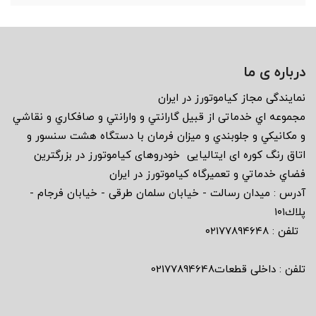
درباره ی ما
نمايندگى مجاز كياموتورز در ايران
مجموعه اي خدماتى از قبيل گارانتي و وارانتي و صافكاري و نقاشي
و مكانيكي و جلوبندي و ميزان فرمان با دستگاه هشت سنسور و
اتاق رنگ كوره اى ايتاليايى خودروهاى كياموتورز در بزرگترين
فضاي خدماتي و تعميرگاه كياموتورز در ايران
آدرس : ميدان رسالت - خيابان سلمان طرقى - خيابان فرجام -
پلاك١٠١
تلفن : ٠٢١٧٧٨٩٤٦٤٨
تلفن : داخلی قطعات02177894648