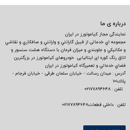
درباره ی ما
نمايندگى مجاز كياموتورز در ايران
مجموعه اي خدماتى از قبيل گارانتي و وارانتي و صافكاري و نقاشي
و مكانيكي و جلوبندي و ميزان فرمان با دستگاه هشت سنسور و
اتاق رنگ كوره اى ايتاليايى خودروهاى كياموتورز در بزرگترين
فضاي خدماتي و تعميرگاه كياموتورز در ايران
آدرس : ميدان رسالت - خيابان سلمان طرقى - خيابان فرجام -
پلاك١٠١
تلفن : ٠٢١٧٧٨٩٤٦٤٨
تلفن : داخلی قطعات02177894648