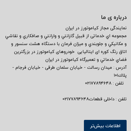
درباره ی ما
نمايندگى مجاز كياموتورز در ايران
مجموعه اي خدماتى از قبيل گارانتي و وارانتي و صافكاري و نقاشي
و مكانيكي و جلوبندي و ميزان فرمان با دستگاه هشت سنسور و
اتاق رنگ كوره اى ايتاليايى خودروهاى كياموتورز در بزرگترين
فضاي خدماتي و تعميرگاه كياموتورز در ايران
آدرس : ميدان رسالت - خيابان سلمان طرقى - خيابان فرجام -
پلاك١٠١
تلفن : ٠٢١٧٧٨٩٤٦٤٨
تلفن : داخلی قطعات02177894648
اطلاعات بیش‌تر