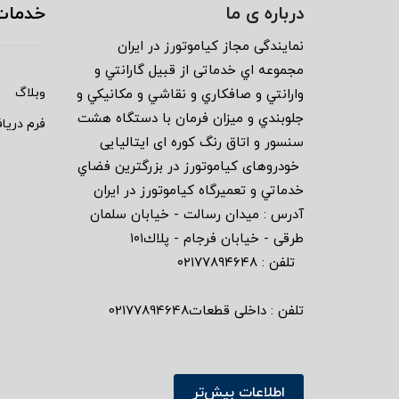
درباره ی ما
خدمات
نمايندگى مجاز كياموتورز در ايران
مجموعه اي خدماتى از قبيل گارانتي و
وبلاگ
وارانتي و صافكاري و نقاشي و مكانيكي و
جلوبندي و ميزان فرمان با دستگاه هشت
فرم دریا
سنسور و اتاق رنگ كوره اى ايتاليايى
خودروهاى كياموتورز در بزرگترين فضاي
خدماتي و تعميرگاه كياموتورز در ايران
آدرس : ميدان رسالت - خيابان سلمان
طرقى - خيابان فرجام - پلاك١٠١
تلفن : ٠٢١٧٧٨٩٤٦٤٨
تلفن : داخلی قطعات02177894648
اطلاعات بیش‌تر