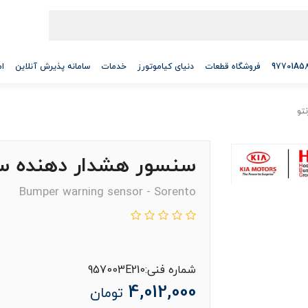
فروشگاه قطعات
دنیای کیاموتورز
خدمات
سامانه پذیرش آنلاین
ام
تو
سنسور هشدار دهنده سپ
Bumper warning sensor - Sorento
شماره فنی:957003E210
4,012,000
تومان