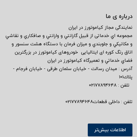
درباره ی ما
نمايندگى مجاز كياموتورز در ايران
مجموعه اي خدماتى از قبيل گارانتي و وارانتي و صافكاري و نقاشي
و مكانيكي و جلوبندي و ميزان فرمان با دستگاه هشت سنسور و
اتاق رنگ كوره اى ايتاليايى خودروهاى كياموتورز در بزرگترين
فضاي خدماتي و تعميرگاه كياموتورز در ايران
آدرس : ميدان رسالت - خيابان سلمان طرقى - خيابان فرجام -
پلاك١٠١
تلفن : ٠٢١٧٧٨٩٤٦٤٨
تلفن : داخلی قطعات02177894648
اطلاعات بیش‌تر