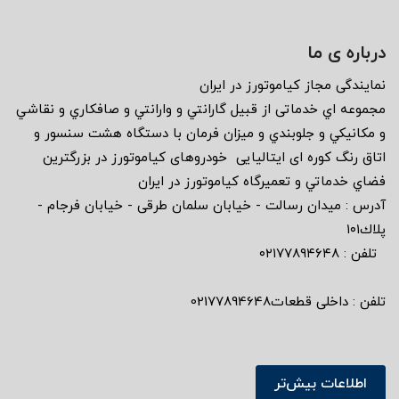
درباره ی ما
نمايندگى مجاز كياموتورز در ايران
مجموعه اي خدماتى از قبيل گارانتي و وارانتي و صافكاري و نقاشي
و مكانيكي و جلوبندي و ميزان فرمان با دستگاه هشت سنسور و
اتاق رنگ كوره اى ايتاليايى خودروهاى كياموتورز در بزرگترين
فضاي خدماتي و تعميرگاه كياموتورز در ايران
آدرس : ميدان رسالت - خيابان سلمان طرقى - خيابان فرجام -
پلاك١٠١
تلفن : ٠٢١٧٧٨٩٤٦٤٨
تلفن : داخلی قطعات02177894648
اطلاعات بیش‌تر