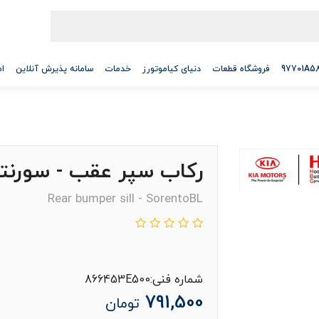
فروشگاه قطعات
دنیای کیاموتورز
خدمات
سامانه پذیرش آنلاین
ام
رکاب سپر عقب - سورنتوL
Rear bumper sill - SorentoBL
شماره فنی:866453E500
791,500
تومان