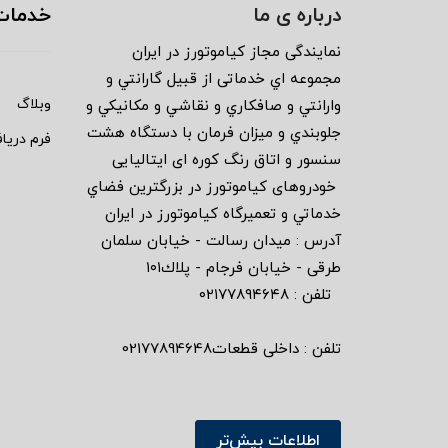
درباره ی ما
خدمات
نمايندگى مجاز كياموتورز در ايران
مجموعه اي خدماتى از قبيل گارانتي و
وبلاگ
وارانتي و صافكاري و نقاشي و مكانيكي و
جلوبندي و ميزان فرمان با دستگاه هشت
فرم دریا
سنسور و اتاق رنگ كوره اى ايتاليايى
خودروهاى كياموتورز در بزرگترين فضاي
خدماتي و تعميرگاه كياموتورز در ايران
آدرس : ميدان رسالت - خيابان سلمان
طرقى - خيابان فرجام - پلاك١٠١
تلفن : ٠٢١٧٧٨٩٤٦٤٨
تلفن : داخلی قطعات02177894648
اطلاعات بیش‌تر