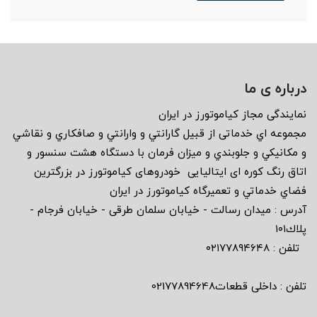
درباره ی ما
نمايندگى مجاز كياموتورز در ايران
مجموعه اي خدماتى از قبيل گارانتي و وارانتي و صافكاري و نقاشي
و مكانيكي و جلوبندي و ميزان فرمان با دستگاه هشت سنسور و
اتاق رنگ كوره اى ايتاليايى خودروهاى كياموتورز در بزرگترين
فضاي خدماتي و تعميرگاه كياموتورز در ايران
آدرس : ميدان رسالت - خيابان سلمان طرقى - خيابان فرجام -
پلاك١٠١
تلفن : ٠٢١٧٧٨٩٤٦٤٨
تلفن : داخلی قطعات02177894648