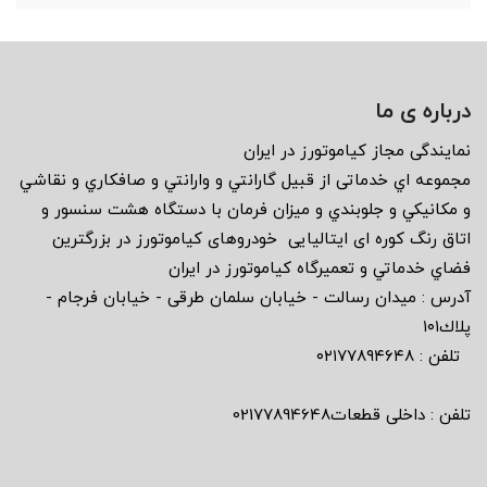
درباره ی ما
نمايندگى مجاز كياموتورز در ايران
مجموعه اي خدماتى از قبيل گارانتي و وارانتي و صافكاري و نقاشي
و مكانيكي و جلوبندي و ميزان فرمان با دستگاه هشت سنسور و
اتاق رنگ كوره اى ايتاليايى خودروهاى كياموتورز در بزرگترين
فضاي خدماتي و تعميرگاه كياموتورز در ايران
آدرس : ميدان رسالت - خيابان سلمان طرقى - خيابان فرجام -
پلاك١٠١
تلفن : ٠٢١٧٧٨٩٤٦٤٨
تلفن : داخلی قطعات02177894648