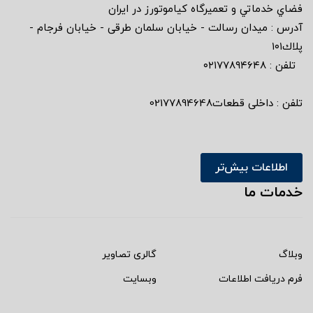
فضاي خدماتي و تعميرگاه كياموتورز در ايران
آدرس : ميدان رسالت - خيابان سلمان طرقى - خيابان فرجام -
پلاك١٠١
تلفن : ٠٢١٧٧٨٩٤٦٤٨
تلفن : داخلی قطعات02177894648
اطلاعات بیش‌تر
خدمات ما
وبلاگ
گالری تصاویر
فرم دریافت اطلاعات
وبسایت