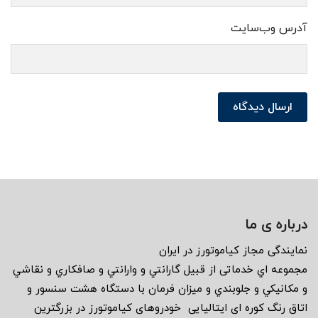
آدرس وب‌سایت
ارسال دیدگاه
درباره ی ما
نمايندگى مجاز كياموتورز در ايران
مجموعه اي خدماتى از قبيل گارانتي و وارانتي و صافكاري و نقاشي
و مكانيكي و جلوبندي و ميزان فرمان با دستگاه هشت سنسور و
اتاق رنگ كوره اى ايتاليايى خودروهاى كياموتورز در بزرگترين