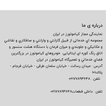
درباره ی ما
نمايندگى مجاز كياموتورز در ايران
مجموعه اي خدماتى از قبيل گارانتي و وارانتي و صافكاري و نقاشي
و مكانيكي و جلوبندي و ميزان فرمان با دستگاه هشت سنسور و
اتاق رنگ كوره اى ايتاليايى خودروهاى كياموتورز در بزرگترين
فضاي خدماتي و تعميرگاه كياموتورز در ايران
آدرس : ميدان رسالت - خيابان سلمان طرقى - خيابان فرجام -
پلاك١٠١
تلفن : ٠٢١٧٧٨٩٤٦٤٨
تلفن : داخلی قطعات02177894648