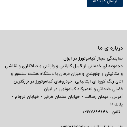
ارسال دیدگاه
درباره ی ما
نمايندگى مجاز كياموتورز در ايران
مجموعه اي خدماتى از قبيل گارانتي و وارانتي و صافكاري و نقاشي
و مكانيكي و جلوبندي و ميزان فرمان با دستگاه هشت سنسور و
اتاق رنگ كوره اى ايتاليايى خودروهاى كياموتورز در بزرگترين
فضاي خدماتي و تعميرگاه كياموتورز در ايران
آدرس : ميدان رسالت - خيابان سلمان طرقى - خيابان فرجام -
پلاك١٠١
تلفن : ٠٢١٧٧٨٩٤٦٤٨