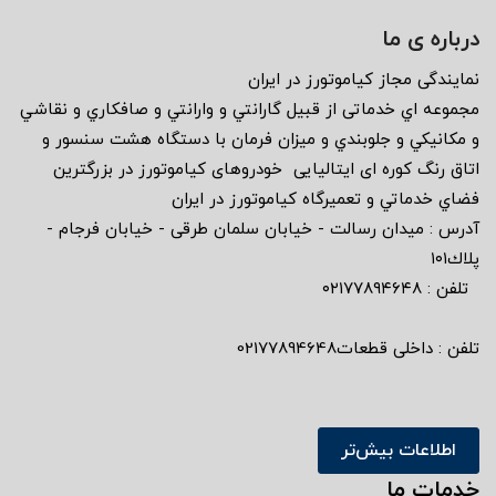
درباره ی ما
نمايندگى مجاز كياموتورز در ايران
مجموعه اي خدماتى از قبيل گارانتي و وارانتي و صافكاري و نقاشي
و مكانيكي و جلوبندي و ميزان فرمان با دستگاه هشت سنسور و
اتاق رنگ كوره اى ايتاليايى خودروهاى كياموتورز در بزرگترين
فضاي خدماتي و تعميرگاه كياموتورز در ايران
آدرس : ميدان رسالت - خيابان سلمان طرقى - خيابان فرجام -
پلاك١٠١
تلفن : ٠٢١٧٧٨٩٤٦٤٨
تلفن : داخلی قطعات02177894648
اطلاعات بیش‌تر
خدمات ما