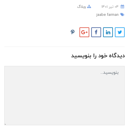
04 تير 1401
وبلاگ
jaabe farman
دیدگاه خود را بنویسید