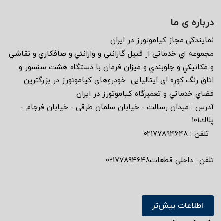
درباره ی ما
نمايندگى مجاز كياموتورز در ايران
مجموعه اي خدماتى از قبيل گارانتي و وارانتي و صافكاري و نقاشي
و مكانيكي و جلوبندي و ميزان فرمان با دستگاه هشت سنسور و
اتاق رنگ كوره اى ايتاليايى خودروهاى كياموتورز در بزرگترين
فضاي خدماتي و تعميرگاه كياموتورز در ايران
آدرس : ميدان رسالت - خيابان سلمان طرقى - خيابان فرجام -
پلاك١٠١
تلفن : ٠٢١٧٧٨٩٤٦٤٨
تلفن : داخلی قطعات02177894648
اطلاعات بیش‌تر