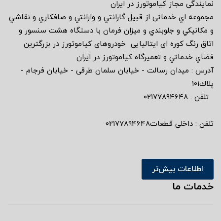
نمايندگى مجاز كياموتورز در ايران
مجموعه اي خدماتى از قبيل گارانتي و وارانتي و صافكاري و نقاشي
و مكانيكي و جلوبندي و ميزان فرمان با دستگاه هشت سنسور و
اتاق رنگ كوره اى ايتاليايى خودروهاى كياموتورز در بزرگترين
فضاي خدماتي و تعميرگاه كياموتورز در ايران
آدرس : ميدان رسالت - خيابان سلمان طرقى - خيابان فرجام -
پلاك١٠١
تلفن : ٠٢١٧٧٨٩٤٦٤٨
تلفن : داخلی قطعات02177894648
اطلاعات بیش‌تر
خدمات ما