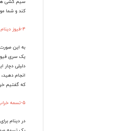
سیم کشی های 
کند و شما مو
4-فیوز دینام
به این صورت 
یک سری فیوز 
دلیلی دچار ا
انجام دهید، ز
که گفتیم خراب
5-تسمه خراب
در دینام برا
یک تسمه صورت