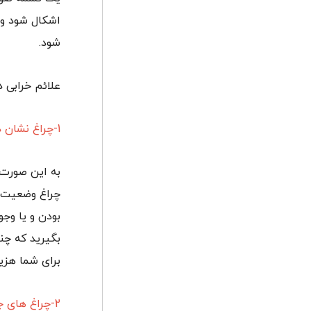
اشکال شود و ش
شود.
علائم خرابی د
1-چراغ نشان دهنده وضعیت باتری در صفحه ماشین
به این صورت
چراغ وضعیت ب
بودن و یا وج
بگیرید که چن
برای شما هزین
2-چراغ های جلو کم نور می باشد