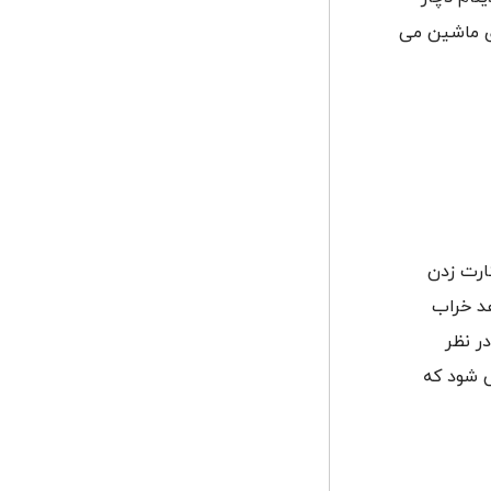
ری ماشین می
ارت زدن
هد خراب
ر نظر
ی شود که