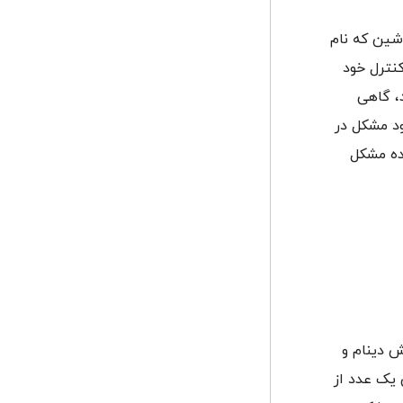
اشین که نام
 کنترل خود
، گاهی
ود مشکل در
نده مشکل
 دینام و
 یک عدد از