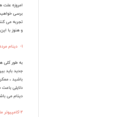
امروزه علت ها
برسی خواهیم د
تجربه می کنند
و هنوز با این
1- دینام مرده
به طور کلی ه
باشید ، ممکن
دلایلی باعث
دینام می باشد
2-کامپیوتر ماشین