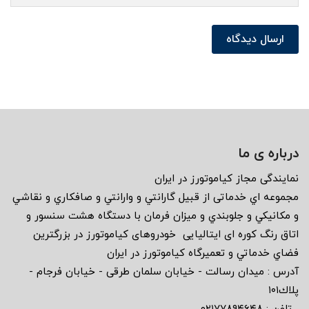
ارسال دیدگاه
درباره ی ما
نمايندگى مجاز كياموتورز در ايران
مجموعه اي خدماتى از قبيل گارانتي و وارانتي و صافكاري و نقاشي
و مكانيكي و جلوبندي و ميزان فرمان با دستگاه هشت سنسور و
اتاق رنگ كوره اى ايتاليايى خودروهاى كياموتورز در بزرگترين
فضاي خدماتي و تعميرگاه كياموتورز در ايران
آدرس : ميدان رسالت - خيابان سلمان طرقى - خيابان فرجام -
پلاك١٠١