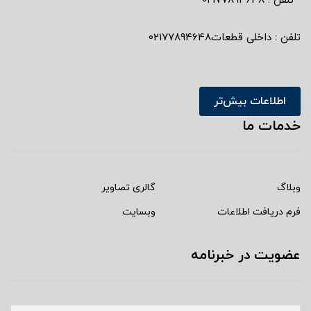
تلفن : ٠٢١٧٧٨٩٤٦٤٨
تلفن : داخلی قطعات02177894648
اطلاعات بیش‌تر
خدمات ما
وبلاگ
گالری تصاویر
فرم دریافت اطلاعات
وبسایت
عضویت در خبرنامه