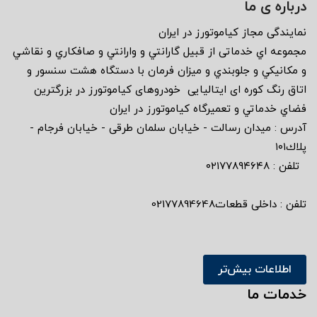
درباره ی ما
نمايندگى مجاز كياموتورز در ايران
مجموعه اي خدماتى از قبيل گارانتي و وارانتي و صافكاري و نقاشي
و مكانيكي و جلوبندي و ميزان فرمان با دستگاه هشت سنسور و
اتاق رنگ كوره اى ايتاليايى خودروهاى كياموتورز در بزرگترين
فضاي خدماتي و تعميرگاه كياموتورز در ايران
آدرس : ميدان رسالت - خيابان سلمان طرقى - خيابان فرجام -
پلاك١٠١
تلفن : ٠٢١٧٧٨٩٤٦٤٨
تلفن : داخلی قطعات02177894648
اطلاعات بیش‌تر
خدمات ما