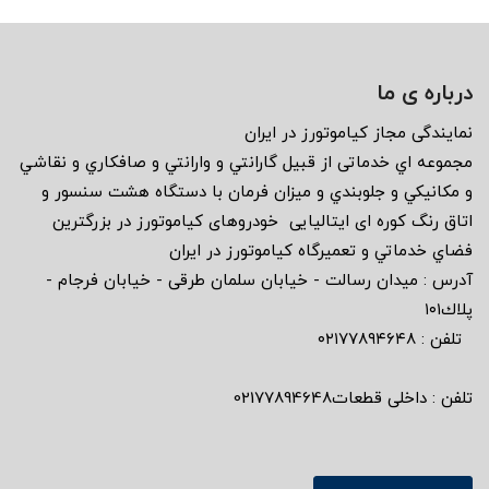
درباره ی ما
نمايندگى مجاز كياموتورز در ايران
مجموعه اي خدماتى از قبيل گارانتي و وارانتي و صافكاري و نقاشي
و مكانيكي و جلوبندي و ميزان فرمان با دستگاه هشت سنسور و
اتاق رنگ كوره اى ايتاليايى خودروهاى كياموتورز در بزرگترين
فضاي خدماتي و تعميرگاه كياموتورز در ايران
آدرس : ميدان رسالت - خيابان سلمان طرقى - خيابان فرجام -
پلاك١٠١
تلفن : ٠٢١٧٧٨٩٤٦٤٨
تلفن : داخلی قطعات02177894648