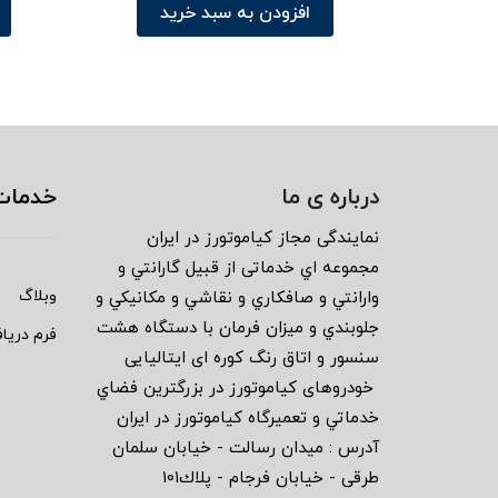
افزودن به سبد خرید
درباره ی ما
خدمات
نمايندگى مجاز كياموتورز در ايران
مجموعه اي خدماتى از قبيل گارانتي و
وبلاگ
وارانتي و صافكاري و نقاشي و مكانيكي و
جلوبندي و ميزان فرمان با دستگاه هشت
فرم دریا
سنسور و اتاق رنگ كوره اى ايتاليايى
خودروهاى كياموتورز در بزرگترين فضاي
خدماتي و تعميرگاه كياموتورز در ايران
آدرس : ميدان رسالت - خيابان سلمان
طرقى - خيابان فرجام - پلاك١٠١