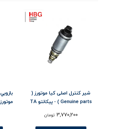
شير کنترل اصلی کیا موتورز (
بازويي
Genuine parts ) - پيکانتو TA
3,770,200
تومان