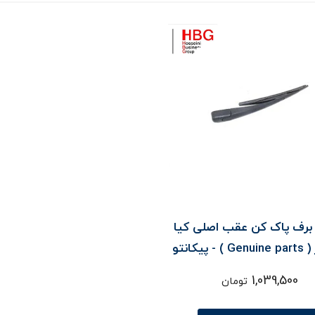
 برف پاک کن عقب اصلی کیا
موتورز ( Genuine parts ) - پيکانتو
TA
1,039,500
تومان